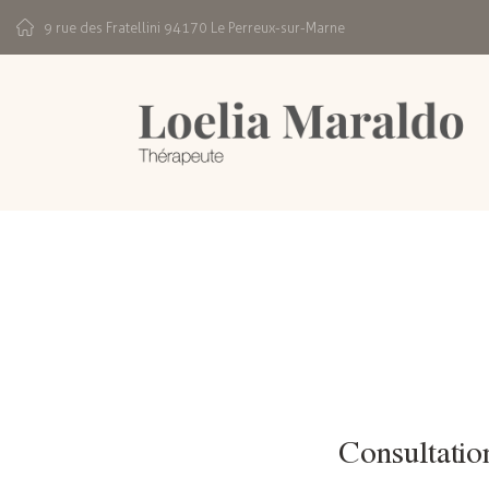
9 rue des Fratellini 94170 Le Perreux-sur-Marne
Consultatio