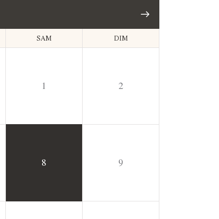
SAM
DIM
1
2
8
9