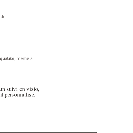
nde.
qualité
, même à
n suivi en visio,
nt personnalisé,