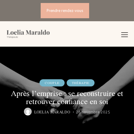
Prendre rendez-vous
COUPLE
THÉRAPIE
Après l’emprise : se reconstruire et
retrouver confiance en soi
LOELIA MARALDO
26 novembre 2025