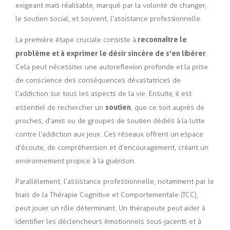
exigeant mais réalisable, marqué par la volonté de changer,
le soutien social, et souvent, l’assistance professionnelle.
reconnaître le
La première étape cruciale consiste à
problème et à exprimer le désir sincère de s’en libérer
.
Cela peut nécessiter une autoreflexion profonde et la prise
de conscience des conséquences dévastatrices de
l’addiction sur tous les aspects de la vie. Ensuite, il est
soutien
essentiel de rechercher un
, que ce soit auprès de
proches, d’amis ou de groupes de soutien dédiés à la lutte
contre l’addiction aux jeux. Ces réseaux offrent un espace
d’écoute, de compréhension et d’encouragement, créant un
environnement propice à la guérison.
Parallèlement, l’assistance professionnelle, notamment par le
biais de la Thérapie Cognitive et Comportementale (TCC),
peut jouer un rôle déterminant. Un thérapeute peut aider à
identifier les déclencheurs émotionnels sous-jacents et à