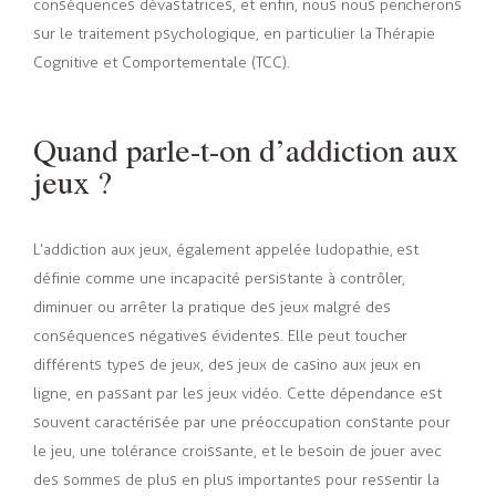
conséquences dévastatrices, et enfin, nous nous pencherons
sur le traitement psychologique, en particulier la Thérapie
Cognitive et Comportementale (TCC).
Quand parle-t-on d’addiction aux
jeux ?
L’addiction aux jeux, également appelée ludopathie, est
définie comme une incapacité persistante à contrôler,
diminuer ou arrêter la pratique des jeux malgré des
conséquences négatives évidentes. Elle peut toucher
différents types de jeux, des jeux de casino aux jeux en
ligne, en passant par les jeux vidéo. Cette dépendance est
souvent caractérisée par une préoccupation constante pour
le jeu, une tolérance croissante, et le besoin de jouer avec
des sommes de plus en plus importantes pour ressentir la