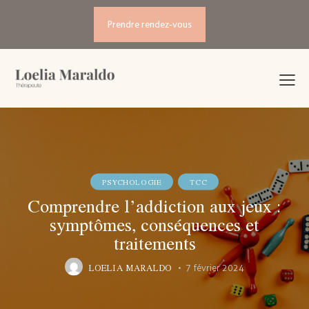
Prendre rendez-vous
PSYCHOLOGIE
TCC
Comprendre l’addiction aux jeux :
symptômes, conséquences et
traitements
LOELIA MARALDO
7 février 2024