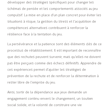
développer des stratégies spécifiques pour changer les
schémas de pensée et les comportements associés au jeu
compulsif. La mise en place d’un plan concret pour éviter les
situations à risque, la gestion du stress et l’acquisition de
compétences alternatives contribuent à renforcer la
résilience face à la tentation du jeu.
La persévérance et la patience sont des éléments clés de ce
processus de rétablissement. Il est important de reconnaître
que des rechutes peuvent survenir, mais qu’elles ne doivent
pas être perçues comme des échecs définitifs. Apprendre de
ces expériences permet d’ajuster les stratégies de
prévention de la rechute et de renforcer la détermination à
rester libre de l’emprise du jeu.
Ainsi, sortir de la dépendance aux jeux demande un
engagement continu envers le changement, un soutien
social solide, et la volonté de construire une vie