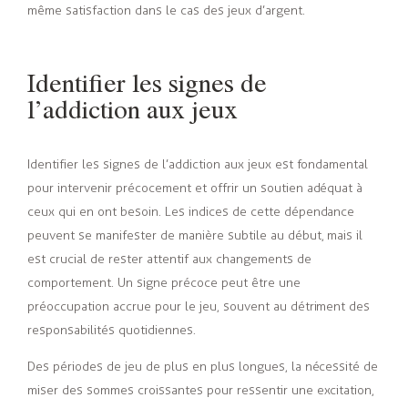
même satisfaction dans le cas des jeux d’argent.
Identifier les signes de
l’addiction aux jeux
Identifier les signes de l’addiction aux jeux est fondamental
pour intervenir précocement et offrir un soutien adéquat à
ceux qui en ont besoin. Les indices de cette dépendance
peuvent se manifester de manière subtile au début, mais il
est crucial de rester attentif aux changements de
comportement. Un signe précoce peut être une
préoccupation accrue pour le jeu, souvent au détriment des
responsabilités quotidiennes.
Des périodes de jeu de plus en plus longues, la nécessité de
miser des sommes croissantes pour ressentir une excitation,