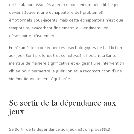
dissimulation associés à leur comportement addictif. Le jeu
devient souvent une échappatoire des problèmes
émotionnels sous-jacents, mais cette échappatoire n’est que
temporaire, exacerbant finalement les sentiments de
désespoir et d’isolement.
En résumé, les conséquences psychologiques de l’addiction
aux jeux sont profondes et complexes, affectant la santé
mentale de manière significative et exigeant une intervention
ciblée pour permettre la guérison et la reconstruction d’une
vie émotionnellement équilibrée.
Se sortir de la dépendance aux
jeux
Se sortir de la dépendance aux jeux est un processus