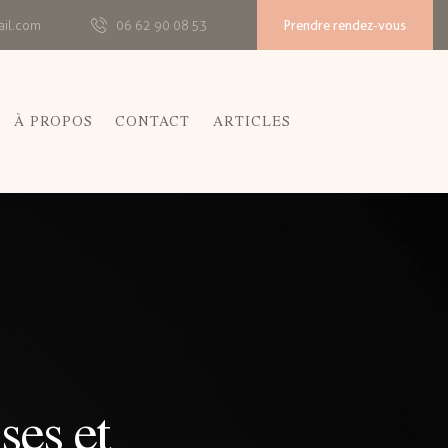
Prendre rendez-vous
ail.com
06 62 90 08 53
À PROPOS
CONTACT
ARTICLES
ses et