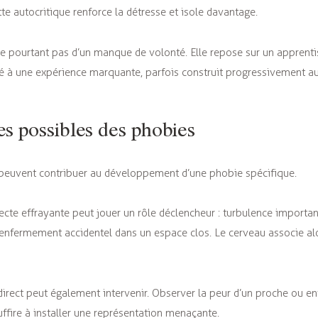
tte autocritique renforce la détresse et isole davantage.
ve pourtant pas d’un manque de volonté. Elle repose sur un apprent
lié à une expérience marquante, parfois construit progressivement au
es possibles des phobies
 peuvent contribuer au développement d’une phobie spécifique.
ecte effrayante peut jouer un rôle déclencheur : turbulence importan
enfermement accidentel dans un espace clos. Le cerveau associe alor
direct peut également intervenir. Observer la peur d’un proche ou en
ffire à installer une représentation menaçante.