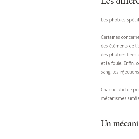
Les différ
Les phobies spécif
Certaines concerne
des éléments de l’e
des phobies liées 
et la foule. Enfin
sang, les injection
Chaque phobie pos
mécanismes simila
Un mécanis