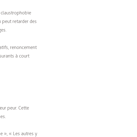
a claustrophobie
 peut retarder des
ges.
natifs, renoncement
surants à court
ur peur. Cette
es.
e », « Les autres y