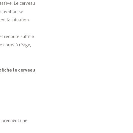
essive. Le cerveau
ctivation se
t la situation.
t redouté suffit à
 corps à réagir,
pêche le cerveau
s prennent une