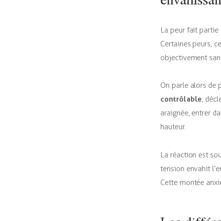
La peur fait parti
Certaines peurs, c
objectivement san
On parle alors de p
contrôlable
, décl
araignée, entrer d
hauteur.
La réaction est sou
tension envahit l’
Cette montée anxi