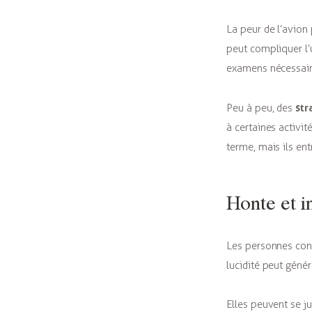
La peur de l’avion
peut compliquer l’
examens nécessaire
str
Peu à peu, des
à certaines activi
terme, mais ils ent
Honte et 
Les personnes conc
lucidité peut géné
Elles peuvent se ju