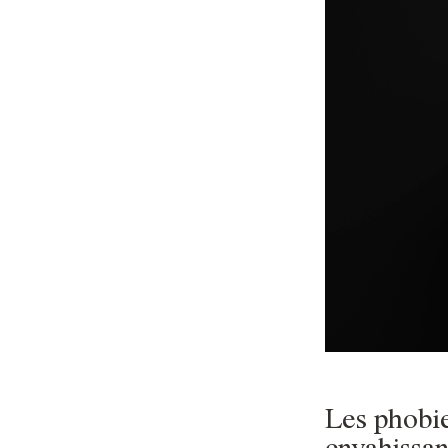
Les phobie
envahissan