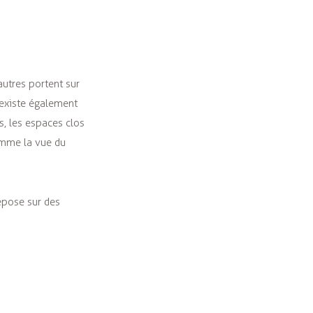
autres portent sur
l existe également
s, les espaces clos
comme la vue du
epose sur des