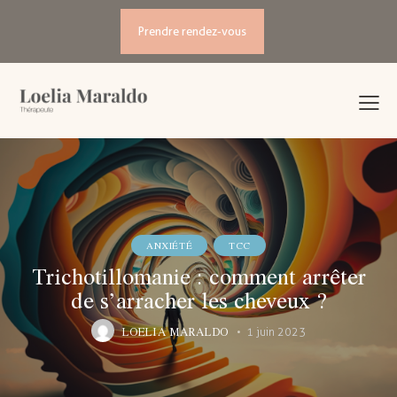
Prendre rendez-vous
ANXIÉTÉ
TCC
Trichotillomanie : comment arrêter
de s’arracher les cheveux ?
LOELIA MARALDO
1 juin 2023