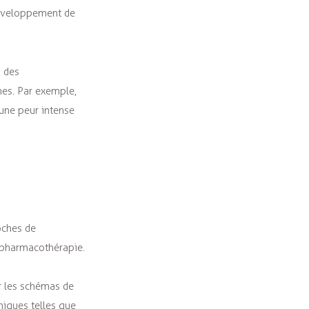
développement de
s des
nes. Par exemple,
une peur intense
oches de
 pharmacothérapie.
er les schémas de
niques telles que