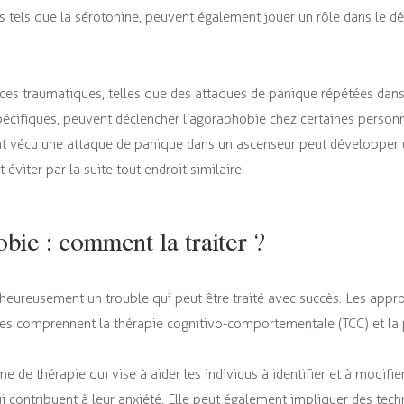
s tels que la sérotonine, peuvent également jouer un rôle dans le 
ces traumatiques, telles que des attaques de panique répétées dan
écifiques, peuvent déclencher l’agoraphobie chez certaines person
t vécu une attaque de panique dans un ascenseur peut développer 
 éviter par la suite tout endroit similaire.
bie : comment la traiter ?
heureusement un trouble qui peut être traité avec succès. Les appr
tes comprennent la thérapie cognitivo-comportementale (TCC) et la
e de thérapie qui vise à aider les individus à identifier et à modifi
i contribuent à leur anxiété. Elle peut également impliquer des tech