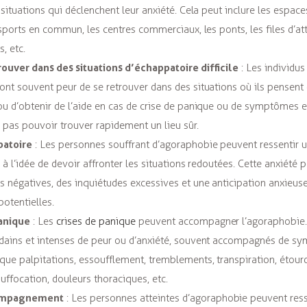
 situations qui déclenchent leur anxiété. Cela peut inclure les espace
nsports en commun, les centres commerciaux, les ponts, les files d’at
, etc.
rouver dans des situations d’échappatoire difficile
: Les individus
nt souvent peur de se retrouver dans des situations où ils pensent qu’
ou d’obtenir de l’aide en cas de crise de panique ou de symptômes e
 pas pouvoir trouver rapidement un lieu sûr.
patoire
: Les personnes souffrant d’agoraphobie peuvent ressentir u
e à l’idée de devoir affronter les situations redoutées. Cette anxiété 
 négatives, des inquiétudes excessives et une anticipation anxieus
otentielles.
anique
: Les
crises de panique
peuvent accompagner l’agoraphobie. I
dains et intenses de peur ou d’anxiété, souvent accompagnés de
sy
 que palpitations, essoufflement, tremblements, transpiration, étour
uffocation, douleurs thoraciques, etc.
compagnement
: Les personnes atteintes d’agoraphobie peuvent ress