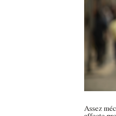
Assez méco
affecte pr