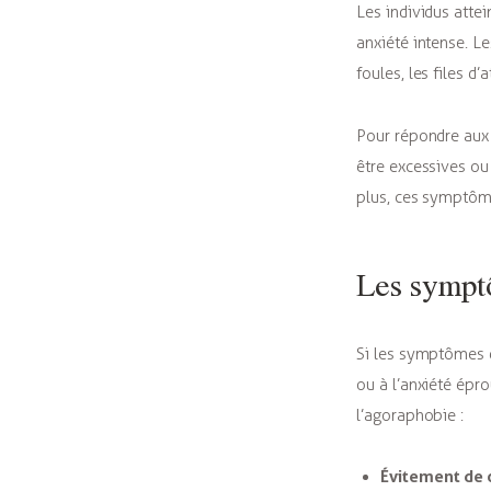
Les individus atte
anxiété intense. L
foules, les files d
Pour répondre aux 
être excessives ou
plus, ces symptôm
Les sympt
Si les symptômes d
ou à l’anxiété épr
l’agoraphobie :
Évitement de c