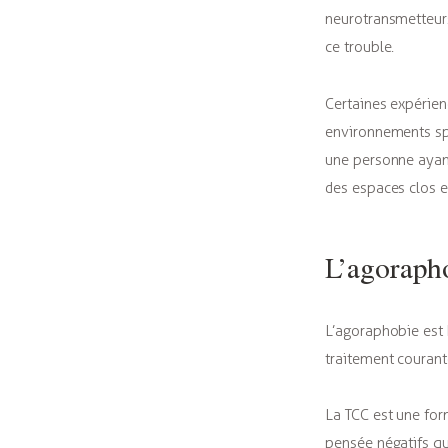
neurotransmetteur
ce trouble.
Certaines expérien
environnements sp
une personne ayan
des espaces clos et
L’agorapho
L’agoraphobie est 
traitement couran
La TCC est une form
pensée négatifs qu