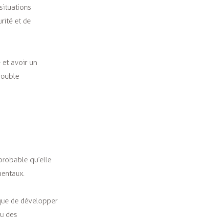
situations
rité et de
 et avoir un
rouble
probable qu’elle
mentaux.
sque de développer
au des