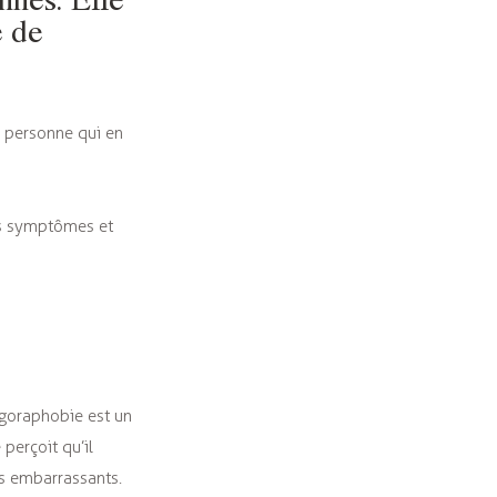
e de
a personne qui en
ses symptômes et
agoraphobie est un
 perçoit qu’il
es embarrassants.