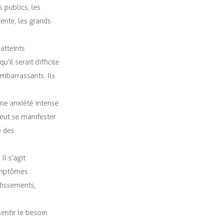
s publics, les
tente, les grands
 atteints
il serait difficile
mbarrassants. Ils
ne anxiété intense
peut se manifester
e des
l s’agit
mptômes
dissements,
entir le besoin