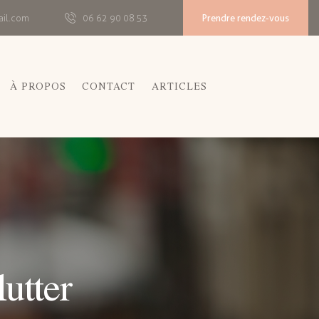
Prendre rendez-vous
ail.com
06 62 90 08 53
À PROPOS
CONTACT
ARTICLES
utter