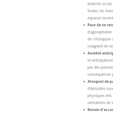
endroits ou les
foules, les tra
espaces ouverts
Peur de se ret
d’agoraphobie o
de s’échapper 
craignent de ne
Anxiété antici
et anticipatoir
par des pensées
conséquences p
Attaques de p
d’épisodes sou
physiques
tels
sensations de s
Besoin d’ac