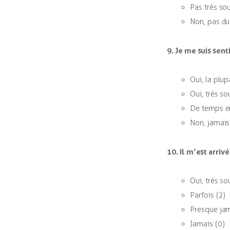
Pas très so
Non, pas du
9. Je me suis sent
Oui, la plup
Oui, très so
De temps e
Non, jamais
10. Il m’est arriv
Oui, très so
Parfois (2)
Presque jam
Jamais (0)