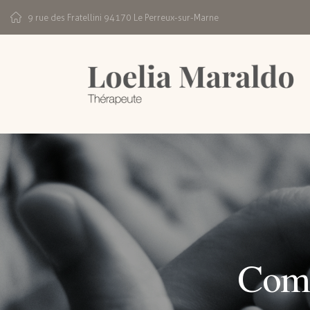
9 rue des Fratellini 94170 Le Perreux-sur-Marne
Comm