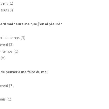
uvent (1)
 tout (0)
ie si malheureuse que j’en ai pleuré :
art du temps (3)
uvent (2)
n temps (1)
 (0)
é de penser à me faire du mal
uvent (3)
ais (1)