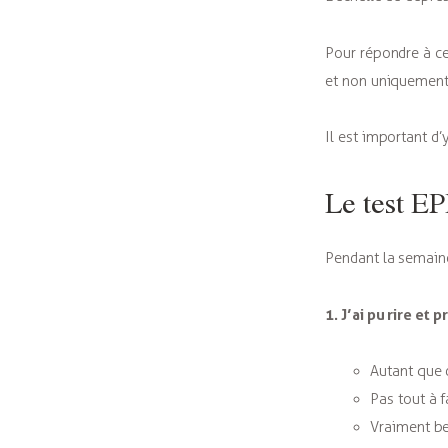
Pour répondre à ces
et non uniquement 
Il est important d
Le test EP
Pendant la semaine
1. J’ai pu rire et
Autant que 
Pas tout à f
Vraiment b