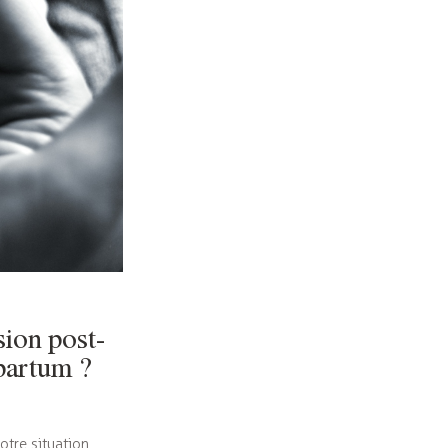
ion post-
partum ?
tre situation.