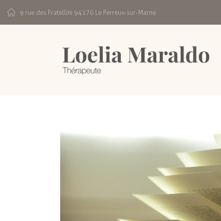
9 rue des Fratellini 94170 Le Perreux-sur-Marne