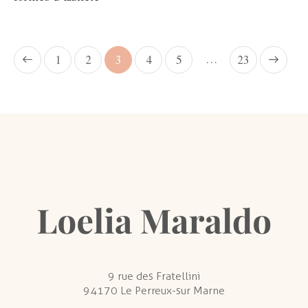
…
1
2
3
4
5
>
23
9 rue des Fratellini
94170 Le Perreux-sur Marne