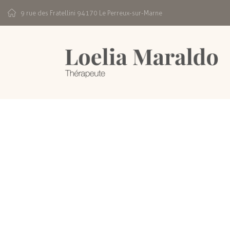
9 rue des Fratellini 94170 Le Perreux-sur-Marne