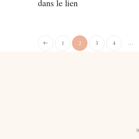
dans le lien
…
<
1
2
3
4
>
9